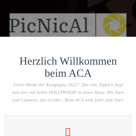
Herzlich Willkommen
beim ACA
Unser Motto der Kampagne 26/27: Der rote Teppich liegt
nun aus, wir holen HOLLYWOOD in unser Haus. Mit Stars
und Glamour, das ist klar - Beim ACA wird jeder zum Star!