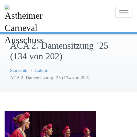
Zum
Inhalt
Toggle na
springen
ACA 2. Damensitzung ´25
(134 von 202)
Startseite
/
Galerie
ACA 2. Damensitzung ´25 (134 von 202)