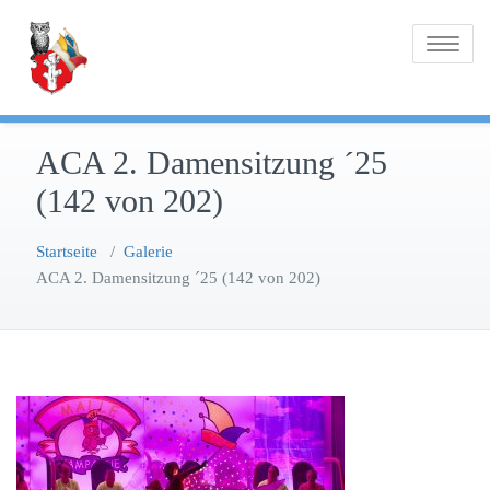
Zum
Inhalt
Toggle na
springen
ACA 2. Damensitzung ´25
(142 von 202)
Startseite
/
Galerie
ACA 2. Damensitzung ´25 (142 von 202)