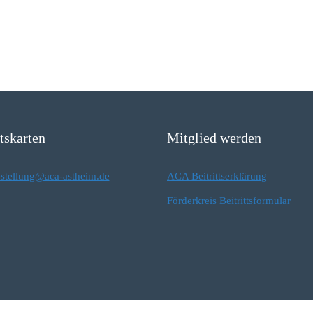
ttskarten
Mitglied werden
estellung@aca-astheim.de
ACA Beitrittserklärung
Förderkreis Beitrittsformular