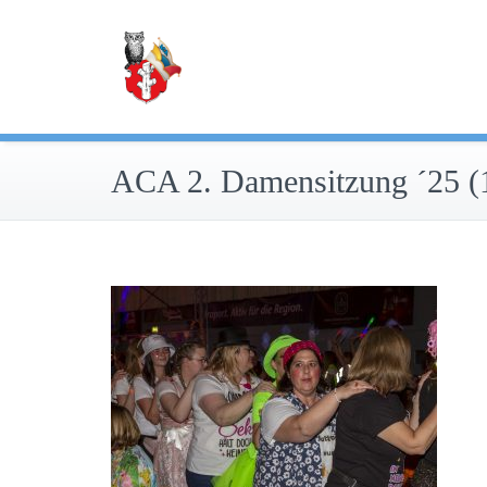
Zum
Inhalt
springen
ACA 2. Damensitzung ´25 (