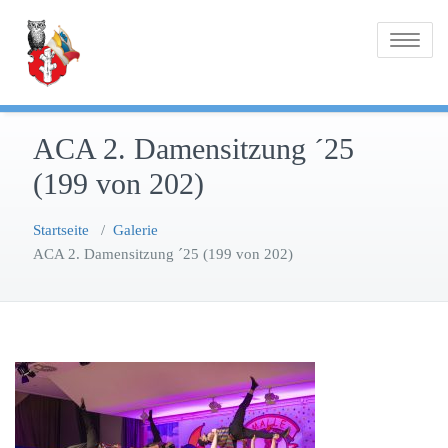
Zum
Inhalt
Toggle na
springen
ACA 2. Damensitzung ´25
(199 von 202)
Startseite
/
Galerie
ACA 2. Damensitzung ´25 (199 von 202)