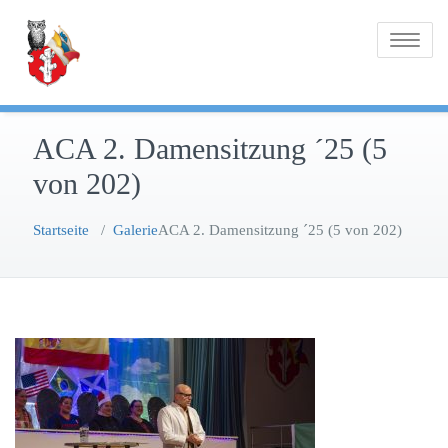
Zum
Inhalt
Toggle na
springen
ACA 2. Damensitzung ´25 (5
von 202)
Startseite
/
Galerie
ACA 2. Damensitzung ´25 (5 von 202)