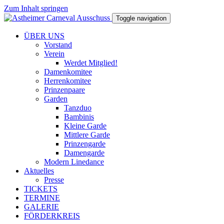
Zum Inhalt springen
Toggle navigation
ÜBER UNS
Vorstand
Verein
Werdet Mitglied!
Damenkomitee
Herrenkomitee
Prinzenpaare
Garden
Tanzduo
Bambinis
Kleine Garde
Mittlere Garde
Prinzengarde
Damengarde
Modern Linedance
Aktuelles
Presse
TICKETS
TERMINE
GALERIE
FÖRDERKREIS