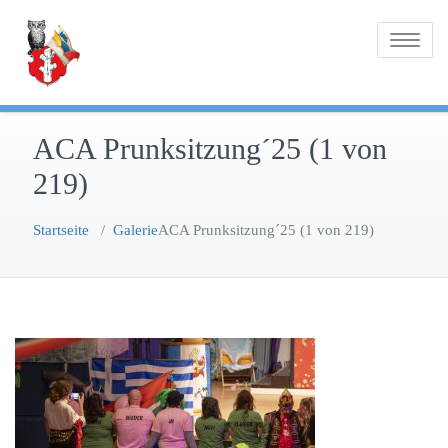
Zum
Inhalt
Toggle na
springen
ACA Prunksitzung´25 (1 von
219)
Startseite
/
Galerie
ACA Prunksitzung´25 (1 von 219)