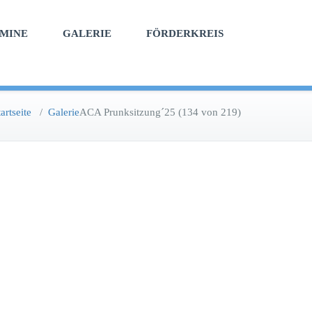
MINE
GALERIE
FÖRDERKREIS
tartseite
/
Galerie
ACA Prunksitzung´25 (134 von 219)