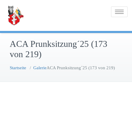
Zum
Inhalt
Toggle
springen
navigatio
ACA Prunksitzung´25 (173
von 219)
Startseite
/
Galerie
ACA Prunksitzung´25 (173 von 219)