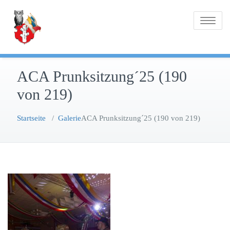
Zum
Inhalt
Toggle na
springen
ACA Prunksitzung´25 (190
von 219)
Startseite
/
Galerie
ACA Prunksitzung´25 (190 von 219)