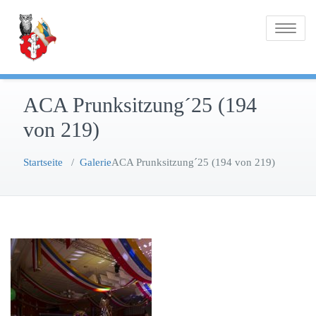
Zum
Inhalt
Toggle na
springen
ACA Prunksitzung´25 (194
von 219)
Startseite
/
Galerie
ACA Prunksitzung´25 (194 von 219)