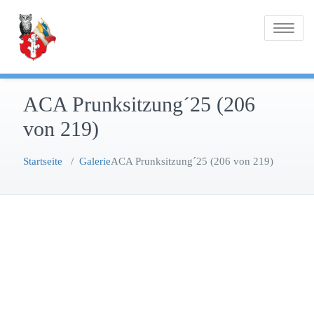
Zum
Inhalt
Toggle na
springen
ACA Prunksitzung´25 (206
von 219)
Startseite
/
Galerie
ACA Prunksitzung´25 (206 von 219)