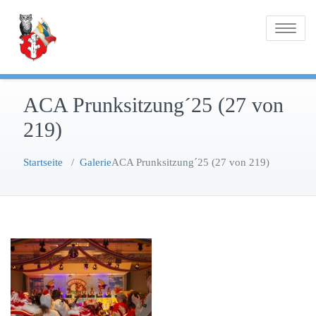
Zum
Inhalt
Toggle na
springen
ACA Prunksitzung´25 (27 von
219)
Startseite
/
Galerie
ACA Prunksitzung´25 (27 von 219)