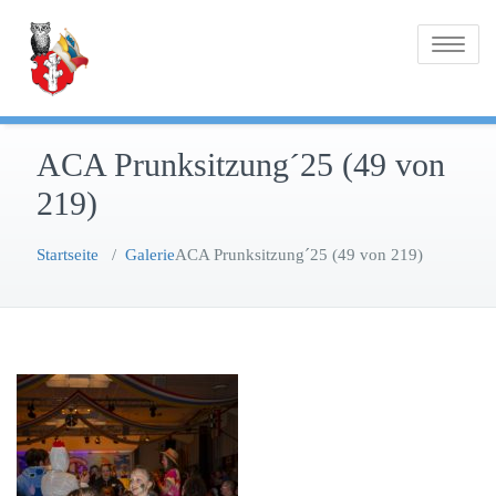
Zum
Inhalt
Toggle na
springen
ACA Prunksitzung´25 (49 von
219)
Startseite
/
Galerie
ACA Prunksitzung´25 (49 von 219)