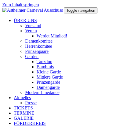
Zum Inhalt springen
Toggle navigation
ÜBER UNS
Vorstand
Verein
Werdet Mitglied!
Damenkomitee
Herrenkomitee
Prinzenpaare
Garden
Tanzduo
Bambinis
Kleine Garde
Mittlere Garde
Prinzengarde
Damengarde
Modern Linedance
Aktuelles
Presse
TICKETS
TERMINE
GALERIE
FÖRDERKREIS