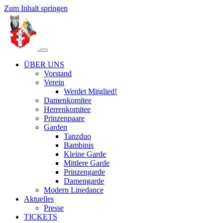
Zum Inhalt springen
Toggle navigation
ÜBER UNS
Vorstand
Verein
Werdet Mitglied!
Damenkomitee
Herrenkomitee
Prinzenpaare
Garden
Tanzduo
Bambinis
Kleine Garde
Mittlere Garde
Prinzengarde
Damengarde
Modern Linedance
Aktuelles
Presse
TICKETS