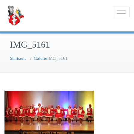
Zum
Inhalt
Toggle na
springen
IMG_5161
Startseite
/
Galerie
IMG_5161