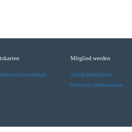
ttskarten
Mitglied werden
estellung@aca-astheim.de
ACA Beitrittserklärung
Förderkreis Beitrittsformular