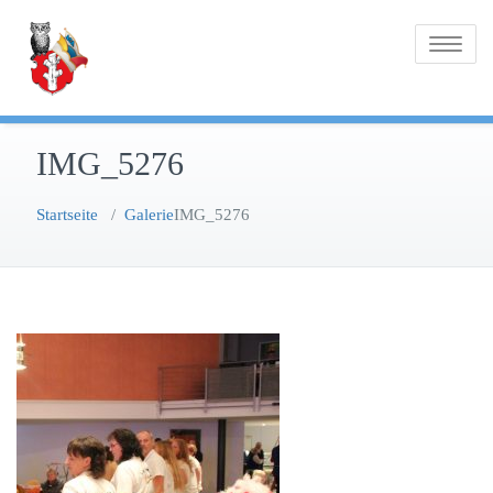
Zum
Inhalt
Toggle na
springen
IMG_5276
Startseite
/
Galerie
IMG_5276