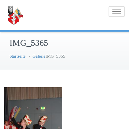
Zum
Inhalt
Toggle na
springen
IMG_5365
Startseite
/
Galerie
IMG_5365