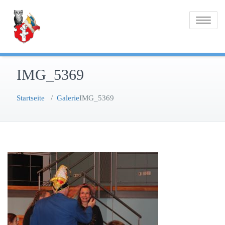
Zum
Inhalt
Toggle na
springen
IMG_5369
Startseite
/
Galerie
IMG_5369