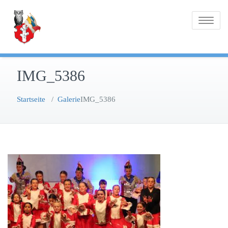
Zum
Inhalt
Toggle na
springen
IMG_5386
Startseite
/
Galerie
IMG_5386