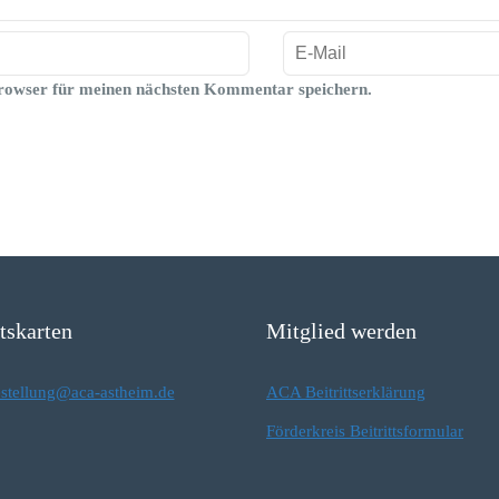
rowser für meinen nächsten Kommentar speichern.
ttskarten
Mitglied werden
estellung@aca-astheim.de
ACA Beitrittserklärung
Förderkreis Beitrittsformular